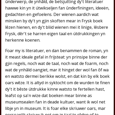
ûnderwerp, de ynhâld, de betsjutting dy't literatuer
hawwe kin yn it útwikseljen fan ûnderfiningen, ideeën,
gedachten en gefoelens. Der wienen aardich wat
minsken by dy't yn gjin skoften mear in Frysk boek
lêzen hienen, en dy't bliid wienen mei it linige, lêsbere
Frysk, dêr't se harren eigen taal en útdrukkingen yn
herkenne koenen.
Foar my is literatuer, en dan benammen de roman, yn
it meast ideale gefal in frijsteat: yn prinsipe binne der
gjin regels, noch wat de taal, noch wat de foarm, noch
wat de ynhâld oangiet, mar it hinget der wol fan ôf wa
en watsto dermei berikke wolst, en dat kin by elk boek
oars wêze. It is altyd in syktocht om de wurden te finen
dy't it bêste útdrukke kinne watsto te fertellen hast,
leafst op sa'n wize dat boeken mear binne as
museumsealen fan in deade kultuer, want ik wol net
libje yn in museum. It is foar elke skriuwer oars, mar
persoanlik skriuw ik net om in taal te rêden of te