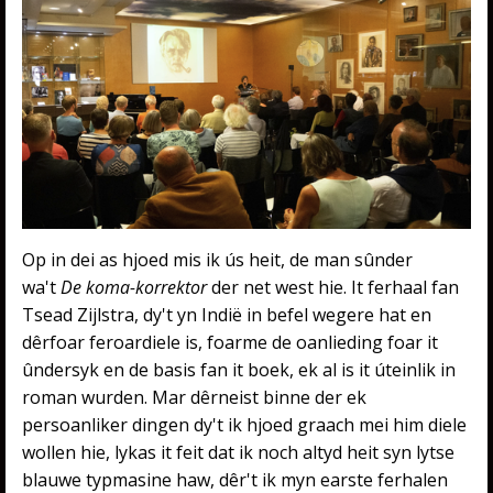
Op in dei as hjoed mis ik ús heit, de man sûnder
wa't
De koma-korrektor
der net west hie. It ferhaal fan
Tsead Zijlstra, dy't yn Indië in befel wegere hat en
dêrfoar feroardiele is, foarme de oanlieding foar it
ûndersyk en de basis fan it boek, ek al is it úteinlik in
roman wurden. Mar dêrneist binne der ek
persoanliker dingen dy't ik hjoed graach mei him diele
wollen hie, lykas it feit dat ik noch altyd heit syn lytse
blauwe typmasine haw, dêr't ik myn earste ferhalen