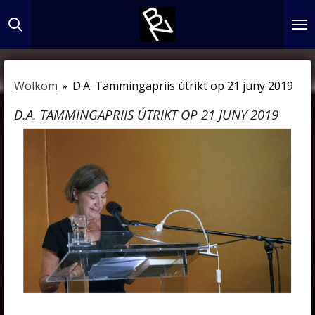
Ga
direct
naar
de
Wolkom
»
D.A. Tammingapriis útrikt op 21 juny 2019
hoofdinhoud
D.A. TAMMINGAPRIIS ÚTRIKT OP 21 JUNY 2019