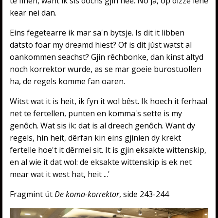
te finen, want ik sis dochs gjin nee. No ja, op dizze iene
kear nei dan.
Eins fegetearre ik mar sa'n bytsje. Is dit it libben
datsto foar my dreamd hiest? Of is dit júst watst al
oankommen seachst? Gjin rêchbonke, dan kinst altyd
noch korrektor wurde, as se mar goeie burostuollen
ha, de regels komme fan oaren.
Witst wat it is heit, ik fyn it wol bêst. Ik hoech it ferhaal
net te fertellen, punten en komma's sette is my
genôch. Wat sis ik: dat is al dreech genôch. Want dy
regels, hin heit, dêrfan kin eins gjinien dy krekt
fertelle hoe't it dêrmei sit. It is gjin eksakte wittenskip,
en al wie it dat wol: de eksakte wittenskip is ek net
mear wat it west hat, heit ...'
Fragmint út
De koma-korrektor
, side 243-244