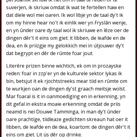
suverjen, ik skriuw omdat ik wat te fertellen haw en
dat diele wol mei oaren. Ik wol libje yn de taal dy't ik
om my hinne hear no't ik einlik wer yn Fryslân wenje,
en yn ûnder oare dy taal wol ik skriuwe en lêze oer de
dingen dêr't it eins om giet: it libben, de leafde en de
dea, en ik priizgje my gelokkich mei in útjouwer dy't
dat begrypt en dêr de rûmte foar jout.
Literêre prizen binne wichtich, ek om in prozayske
reden: foar in zzp'er yn de kulturele sektor lykas ik
bin, betsjut it ek rjochtstreeks mear tiid en rûmte om
te wurkjen oan de dingen dy'st graach meitsje wolst.
Mar foaral is it in oanmoediging en in erkenning, yn
dit gefal in ekstra moaie erkenning omdat de priis
neamd is nei Douwe Tamminga, in man dy't ûnder
oare prachtige, tiidleaze gedichten skreaun hat oer it
libben, de leafde en de dea, koartom: de dingen dêr't it
eins om giet. Lit ús dêr op drinke.