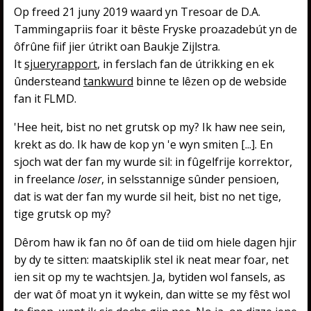
Op freed 21 juny 2019 waard yn Tresoar de D.A.
Tammingapriis foar it bêste Fryske proazadebút yn de
ôfrûne fiif jier útrikt oan Baukje Zijlstra.
It
sjueryrapport
, in ferslach fan de útrikking en ek
ûndersteand
tankwurd
binne te lêzen op de webside
fan it FLMD.
'Hee heit, bist no net grutsk op my? Ik haw nee sein,
krekt as do. Ik haw de kop yn 'e wyn smiten [...]. En
sjoch wat der fan my wurde sil: in fûgelfrije korrektor,
in freelance
loser
, in selsstannige sûnder pensioen,
dat is wat der fan my wurde sil heit, bist no net tige,
tige grutsk op my?
Dêrom haw ik fan no ôf oan de tiid om hiele dagen hjir
by dy te sitten: maatskiplik stel ik neat mear foar, net
ien sit op my te wachtsjen. Ja, bytiden wol fansels, as
der wat ôf moat yn it wykein, dan witte se my fêst wol