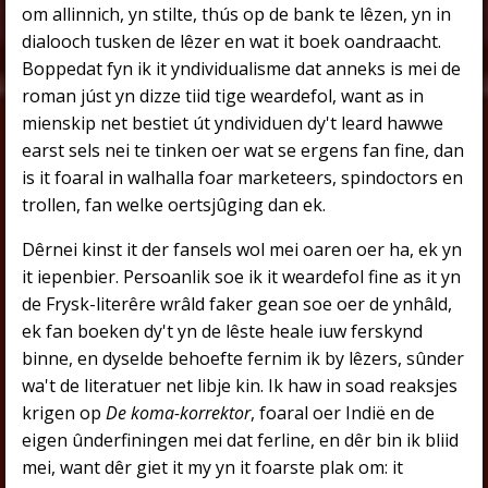
om allinnich, yn stilte, thús op de bank te lêzen, yn in
dialooch tusken de lêzer en wat it boek oandraacht.
Boppedat fyn ik it yndividualisme dat anneks is mei de
roman júst yn dizze tiid tige weardefol, want as in
mienskip net bestiet út yndividuen dy't leard hawwe
earst sels nei te tinken oer wat se ergens fan fine, dan
is it foaral in walhalla foar marketeers, spindoctors en
trollen, fan welke oertsjûging dan ek.
Dêrnei kinst it der fansels wol mei oaren oer ha, ek yn
it iepenbier. Persoanlik soe ik it weardefol fine as it yn
de Frysk-literêre wrâld faker gean soe oer de ynhâld,
ek fan boeken dy't yn de lêste heale iuw ferskynd
binne, en dyselde behoefte fernim ik by lêzers, sûnder
wa't de literatuer net libje kin. Ik haw in soad reaksjes
krigen op
De koma-korrektor
, foaral oer Indië en de
eigen ûnderfiningen mei dat ferline, en dêr bin ik bliid
mei, want dêr giet it my yn it foarste plak om: it