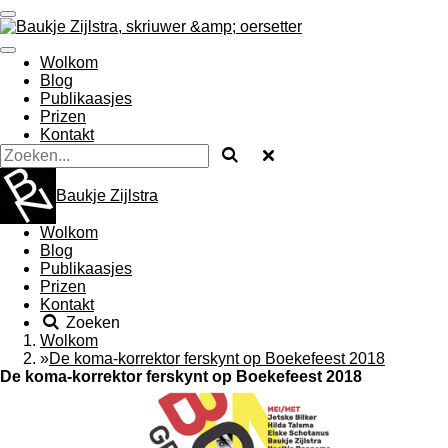
Ga
direct
naar
Wolkom
de
Blog
hoofdinhoud
Publikaasjes
Prizen
Kontakt
Baukje Zijlstra
Wolkom
Blog
Publikaasjes
Prizen
Kontakt
Zoeken
Wolkom
»
De koma-korrektor ferskynt op Boekefeest 2018
De koma-korrektor ferskynt op Boekefeest 2018