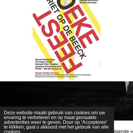
10 maart 2018, Schaaf City Theater, Ljouwert: Boekefeest 2018
mei Griet Op de Beeck, Jetske Bilker, Neeltje Bonnema, Elske
Schotanus, Hilda Talsma en Baukje Zijlstra.
Kaarten oan de kassa €10,00, online no €7,50! Bestel se
Deze website maakt gebruik van cookies om uw
ervaring te verbeteren en op maat gemaakte
gau
hjir
.
advertenties weer te geven. Door op ‘Accepteren’
te klikken, gaat u akkoord met het gebruik van alle
Volgende
»
cookies.