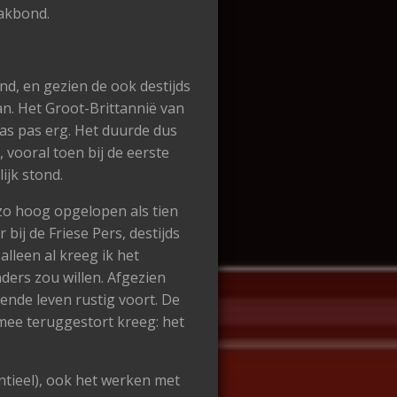
vakbond.
nd, en gezien de ook destijds
an. Het Groot-Brittannië van
was pas erg. Het duurde dus
 vooral toen bij de eerste
ijk stond.
 zo hoog opgelopen als tien
bij de Friese Pers, destijds
alleen al kreeg ik het
nders zou willen. Afgezien
ende leven rustig voort. De
mee teruggestort kreeg: het
ntieel), ook het werken met