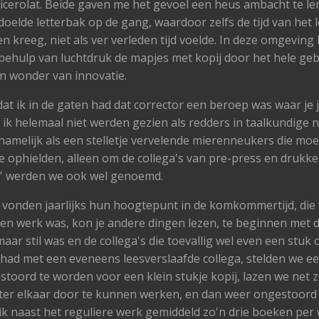
icerolat. Beide gaven me het gevoel een heus ambacht te ler
elde letterbak op de gang, waardoor zelfs de tijd van het l
 kreeg, niet als ver verleden tijd voelde. In deze omgeving
behulp van luchtdruk de mapjes met kopij door het hele g
n wonder van innovatie.
t ik in de gaten had dat corrector een beroep was waar je j
n ik helemaal niet werden gezien als redders in taalkundige
amelijk als een stelletje vervelende mierenneukers die moed
 ophielden, alleen om de collega's van pre-press en drukker
e' werden we ook wel genoemd.
vonden jaarlijks hun hoogtepunt in de komkommertijd, die
een werk was, kon je andere dingen lezen, te beginnen met de
maar stil was en de collega's die toevallig wel even een stu
t had met een eveneens leesverslaafde collega, stelden we 
stoord te worden voor een klein stukje kopij, lazen we net 
ter elkaar door te kunnen werken, en dan weer ongestoord
 ik naast het reguliere werk gemiddeld zo'n drie boeken pe