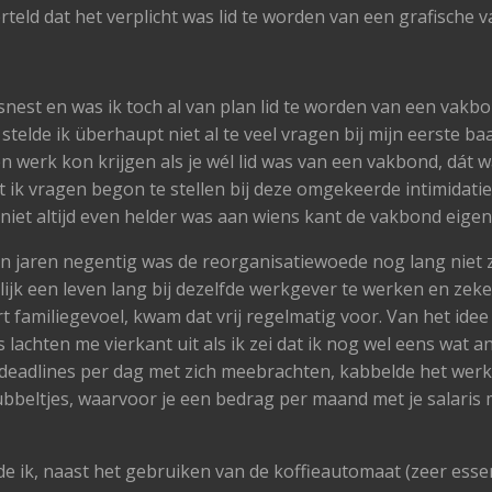
erteld dat het verplicht was lid te worden van een grafische 
est en was ik toch al van plan lid te worden van een vakbo
telde ik überhaupt niet al te veel vragen bij mijn eerste ba
n werk kon krijgen als je wél lid was van een vakbond, dát 
t ik vragen begon te stellen bij deze omgekeerde intimidatie,
niet altijd even helder was aan wiens kant de vakbond eigenl
gin jaren negentig was de reorganisatiewoede nog lang niet
ijk een leven lang bij dezelfde werkgever te werken en zeker 
 familiegevoel, kwam dat vrij regelmatig voor. Van het idee 
lachten me vierkant uit als ik zei dat ik nog wel eens wat a
 deadlines per dag met zich meebrachten, kabbelde het werk
bbeltjes, waarvoor je een bedrag per maand met je salaris 
e ik, naast het gebruiken van de koffieautomaat (zeer esse