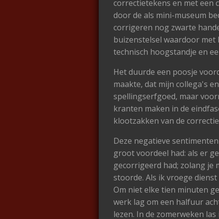
correctietekens en met een c
door de als mini-museum bedo
corrigeren nog zwarte handen
buizenstelsel waardoor met 
technisch hoogstandje en ee
Het duurde een poosje voorda
maakte, dat mijn collega's e
spellingserfgoed, maar voorn
kranten maken in de eindfase
klootzakken van de correcti
Deze negatieve sentimenten 
groot voordeel had: als er g
gecorrigeerd had; zolang je 
stoorde. Als ik vroege diens
Om niet elke tien minuten ge
werk lag om een halfuur ach
lezen. In de zomerweken las