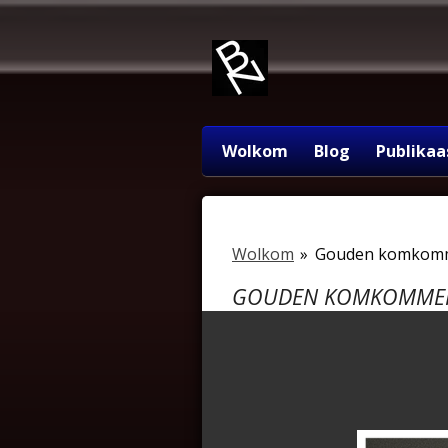
Ga
direct
naar
de
hoofdinhoud
Wolkom
Blog
Publikaa
Wolkom
»
Gouden komkom
GOUDEN KOMKOMME