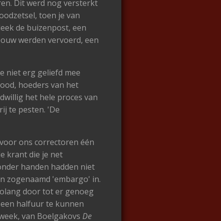
en. Dit werd nog versterkt
oodzetsel, toen je van
 leek de buizenpost, een
ebouw werden vervoerd, een
e niet erg geliefd mee
 nood, hoeders van het
willig het hele proces van
ij te pesten. 'De
 voor ons correctoren één
 krant die je net
k onder handen hadden niet
een zogenaamd 'embargo' in.
zolang door tot er genoeg
 een halfuur te kunnen
r week, van Boelgakovs
De