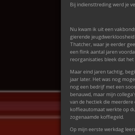
Bij indiensttreding werd je v
Nu kwam ik uit een vakbondsn
gierende jeugdwerkloosheid s
Thatcher, waar je eerder gee
een flink aantal jaren voorda
reorganisaties bleek dat het 
Maar eind jaren tachtig, be
jaar later. Het was nog mogel
nog een bedrijf met een soort
benauwd, maar mijn collega's 
van de hectiek die meerdere
koffieautomaat werkte op du
zogenaamde koffiegeld.
Op mijn eerste werkdag leerd