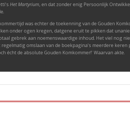
tti's
Het Martyrium
, en dat zonder enig Persoonlijk Ontwikke
e.
kommertijd was echter de toekenning van de Gouden Komk
 weken onder ogen kregen, datgene eruit te pikken dat unan
otaal gebrek aan noemenswaardige inhoud. Het viel nog niet
t regelmatig omslaan van de boekpagina's meerdere keren 
 toch écht de absolute Gouden Komkommer!' Waarvan akte.