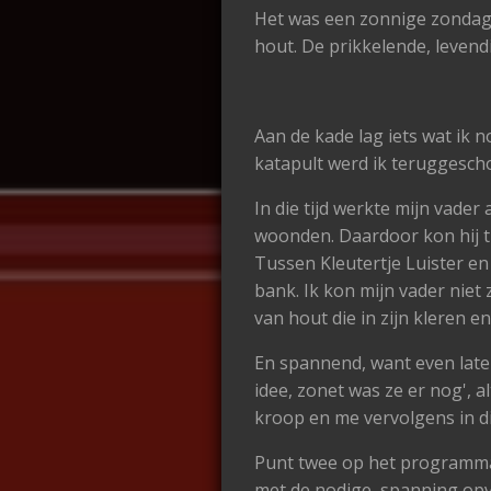
Het was een zonnige zondagmid
hout. De prikkelende, levend
Aan de kade lag iets wat ik 
katapult werd ik teruggescho
In die tijd werkte mijn vader
woonden. Daardoor kon hij t
Tussen Kleutertje Luister en 
bank. Ik kon mijn vader niet 
van hout die in zijn kleren e
En spannend, want even later
idee, zonet was ze er nog', a
kroop en me vervolgens in di
Punt twee op het programma 
met de nodige, spanning opv