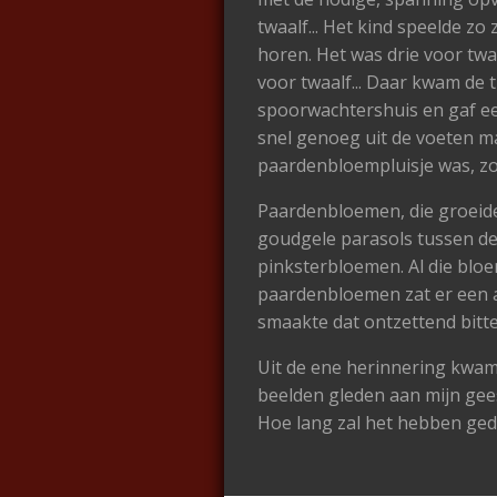
twaalf... Het kind speelde zo 
horen. Het was drie voor tw
voor twaalf... Daar kwam de 
spoorwachtershuis en gaf een 
snel genoeg uit de voeten ma
paardenbloempluisje was, zo 
Paardenbloemen, die groeiden
goudgele parasols tussen de 
pinksterbloemen. Al die bl
paardenbloemen zat er een ad
smaakte dat ontzettend bitter
Uit de ene herinnering kwam 
beelden gleden aan mijn gees
Hoe lang zal het hebben gedu