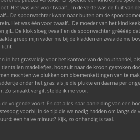
zoet. Het was vier voor twaalf... In de verte was de fluit van 
aalf... De spoorwachter kwam naar buiten om de spoorbomen
trein. Het was één voor twaalf... De moeder van het kind kee
gil... De klok sloeg twaalf en de spoorwachter gréééép dat ki
akte greep mijn vader me bij de kladden en zwaaide me bove
licht.
 in het grasveldje voor het kantoor van de houthandel, als
tientallen madeliefjes, hooguit naar de kroon gestoken doo
oemen mochten we plukken om bloemenkettingen van te make
dertje onder het gras: als je die plukte en daarna per onge
. Zo smaakt vergif, stelde ik me voor.
de volgende voort. En dat alles naar aanleiding van een bo
tesoog voorbij in de tijd die we nodig hadden om langs de v
urd: een halve minuut? Kijk, zo onhandig is taal.