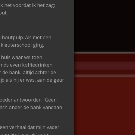
k het voordat ik het zag:
out.
l houtpulp. Als met een
 kleuterschool ging.
t huis waar we toen
nds even koffiedrinken.
 de bank, altijd achter de
d als hij er was, aan de geur
 moeder antwoorden: 'Geen
e lach onder de bank vandaan
een verhaal dat mijn vader
an. Het was vijf voor