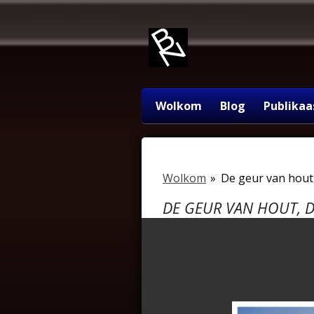
Ga
direct
naar
de
hoofdinhoud
Wolkom
Blog
Publikaa
Wolkom
»
De geur van hou
DE GEUR VAN HOUT, 