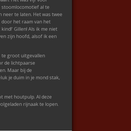
de stoomlocomotief al te
 neer te laten. Het was twee
k door het raam van het
nd!' Gillen! Als ik me niet
n zijn hoofd, alsof ik een
 te groot uitgevallen
r de lichtpaarse
n. Maar bij de
luk je duim in je mond stak,
ot met houtpulp. Al deze
olgeladen rijnaak te lopen.