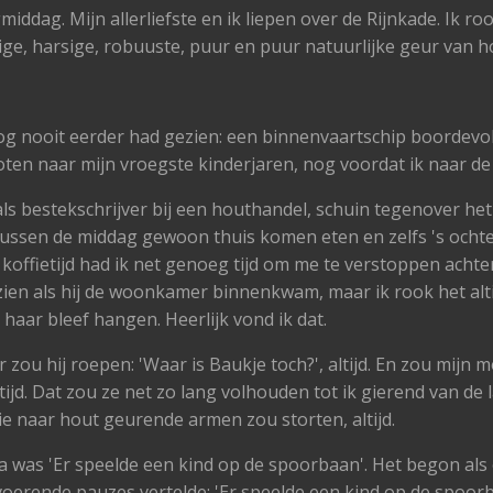
dag. Mijn allerliefste en ik liepen over de Rijnkade. Ik roo
ige, harsige, robuuste, puur en puur natuurlijke geur van h
nog nooit eerder had gezien: een binnenvaartschip boordevo
ten naar mijn vroegste kinderjaren, nog voordat ik naar de
 als bestekschrijver bij een houthandel, schuin tegenover he
ussen de middag gewoon thuis komen eten en zelfs 's ochte
koffietijd had ik net genoeg tijd om me te verstoppen achter
zien als hij de woonkamer binnenkwam, maar ik rook het altij
n haar bleef hangen. Heerlijk vond ik dat.
 zou hij roepen: 'Waar is Baukje toch?', altijd. En zou mijn
ltijd. Dat zou ze net zo lang volhouden tot ik gierend van d
e naar hout geurende armen zou storten, altijd.
was 'Er speelde een kind op de spoorbaan'. Het begon als 
oerende pauzes vertelde: 'Er speelde een kind op de spoorba