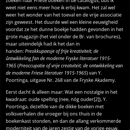
zoeken naar Friese boeken in de catalogus, dus ik
weet niet eens meer hoe ik erbij kwam. Het zal wel
weer het wonder van het toeval en de vrije associatie
zijn geweest. Het duurde wel een kleine eeuwigheid
voordat ze het dunne boekje hadden gevonden in het
grote magazijn (het viel onder de Br. van brochures),
maar uiteindelijk had ik het dan in
handen:
Preokkupaesje of frije kreativiteit; de
ûntwikkeling fan de moderne Fryske literatuer 1915-
1965
(
Preoccupatie of vrije creatviteit; de ontwikkeling van
de moderne Friese literatuer 1915-1965
) van Y.
Poortinga, uitgave Nr. 268 van de Fryske Akademy.
Eerst dacht ik alleen maar: Wat een nostalgie in het
kwadraat: oude spelling (nee, nóg ouder[2]), Y.
Poortinga, dezelfde van de dikke boeken met
volksverhalen die vroeger bij ons thuis in de
boekenkast stonden, en dan de allang verkommerde
moderniteit van de jaren zestig van de vorige eeuw,