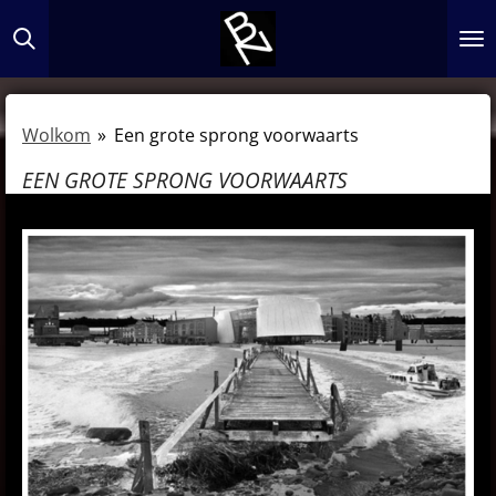
Ga
direct
naar
de
Wolkom
»
Een grote sprong voorwaarts
hoofdinhoud
EEN GROTE SPRONG VOORWAARTS