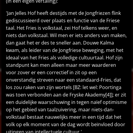
(in een eigen vertaling):
'Jan Jelles Hof heeft destijds met de Jongfriezen flink
gediscussieerd over plaats en functie van de Friese
taal. Het Fries is volkstaal, zei Hof telkens weer, en
niets dan volkstaal. Wil men er iets anders van maken,
dan gaat het er des te sneller aan. Douwe Kalma
kwam, als leider van de Jongfriese beweging, met het
ideaal van het Fries als volledige cultuurtaal. Hof zijn
standpunt kan men alleen maar meer waarderen
voor zover er een correctief in zit op een
onverstandig streven naar een standaard-Fries, dat
los zou raken van zijn wortels [BZ: let wel: Poortinga
was toen verbonden aan de Fryske Akademy[4]]; er zit
een duidelijke waarschuwing in tegen naïef optimisme
op het gebied van taalzuivering, maar niets-dan-
volkstaal bestaat nauwelijks meer in een tijd dat het
volk op elk moment van de dag wordt beïnvloed door
uitingen van intellectuele cultuur.'