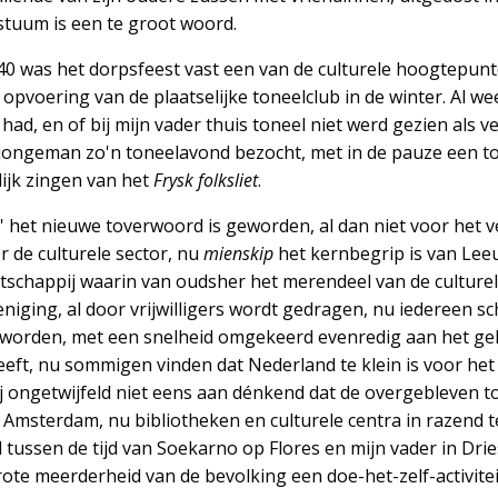
stuum is een te groot woord.
40 was het dorpsfeest vast een van de culturele hoogtepunt
pvoering van de plaatselijke toneelclub in de winter. Al wee
 had, en of bij mijn vader thuis toneel niet werd gezien als 
ls jongeman zo'n toneelavond bezocht, met in de pauze een
ijk zingen van het
Frysk folksliet
.
' het nieuwe toverwoord is geworden, al dan niet voor het 
 de culturele sector, nu
mienskip
het kernbegrip is van Le
chappij waarin van oudsher het merendeel van de culturele 
niging, al door vrijwilligers wordt gedragen, nu iedereen schr
eworden, met een snelheid omgekeerd evenredig aan het ge
heeft, nu sommigen vinden dat Nederland te klein is voor het
j ongetwijfeld niet eens aan dénkend dat de overgebleven 
 Amsterdam, nu bibliotheken en culturele centra in razend 
el tussen de tijd van Soekarno op Flores en mijn vader in Drie
rote meerderheid van de bevolking een doe-het-zelf-activitei