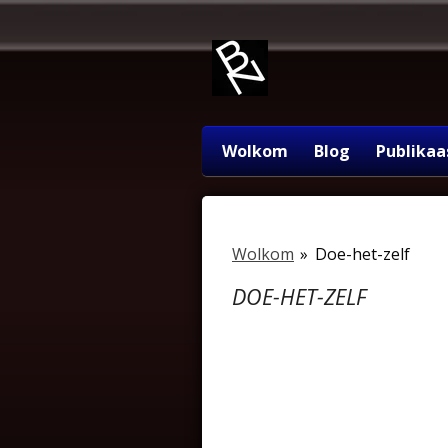
Ga
direct
naar
de
hoofdinhoud
Wolkom
Blog
Publikaa
Wolkom
»
Doe-het-zelf
DOE-HET-ZELF