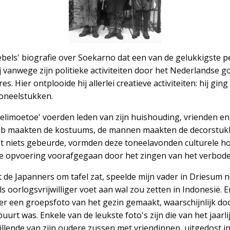
ebels' biografie over Soekarno dat een van de gelukkigste pe
ij vanwege zijn politieke activiteiten door het Nederlands
s. Hier ontplooide hij allerlei creatieve activiteiten: hij ging
toneelstukken.
elimoetoe' voerden leden van zijn huishouding, vrienden en
ub maakten de kostuums, de mannen maakten de decorstukk
tot niets gebeurde, vormden deze toneelavonden culturele 
ke opvoering voorafgegaan door het zingen van het verbod
 de Japanners om tafel zat, speelde mijn vader in Driesum no
 oorlogsvrijwilliger voet aan wal zou zetten in Indonesië. Er 
er een groepsfoto van het gezin gemaakt, waarschijnlijk d
buurt was. Enkele van de leukste foto's zijn die van het jaarl
llende van zijn oudere zussen met vriendinnen, uitgedost in