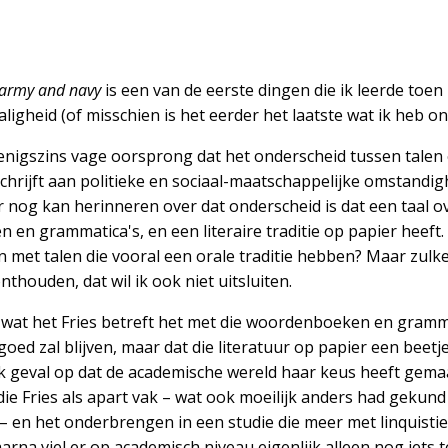
n army and navy
is een van de eerste dingen die ik leerde toen i
ligheid (of misschien is het eerder het laatste wat ik heb o
nigszins vage oorsprong dat het onderscheid tussen talen en 
schrijft aan politieke en sociaal-maatschappelijke omstand
 nog kan herinneren over dat onderscheid is dat een taal o
en grammatica's, en een literaire traditie op papier heeft. 
n met talen die vooral een orale traditie hebben? Maar zulk
nthouden, dat wil ik ook niet uitsluiten.
t wat het Fries betreft het met die woordenboeken en gramma
oed zal blijven, maar dat die literatuur op papier een beet
 elk geval op dat de academische wereld haar keus heeft gema
ie Fries als apart vak – wat ook moeilijk anders had gekund
– en het onderbrengen in een studie die meer met linquistie
aarna viel er op academisch niveau eigenlijk alleen nog iets