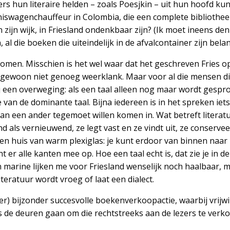
rs hun literaire helden – zoals Poesjkin – uit hun hoofd ku
lniswagenchauffeur in Colombia, die een complete bibliothe
 zijn wijk, in Friesland ondenkbaar zijn? (Ik moet ineens de
 al die boeken die uiteindelijk in de afvalcontainer zijn bela
en. Misschien is het wel waar dat het geschreven Fries op
et gewoon niet genoeg weerklank. Maar voor al die mensen d
bij een overweging: als een taal alleen nog maar wordt gespro
 van de dominante taal. Bijna iedereen is in het spreken iet
an een ander tegemoet willen komen in. Wat betreft literatuu
 als vernieuwend, ze legt vast en ze vindt uit, ze conserveer
 een huis van warm plexiglas: je kunt erdoor van binnen naar
t er alle kanten mee op. Hoe een taal echt is, dat zie je in de
n marine lijken me voor Friesland wenselijk noch haalbaar, ma
teratuur wordt vroeg of laat een dialect.
er) bijzonder succesvolle boekenverkoopactie, waarbij vrijwi
 de deuren gaan om die rechtstreeks aan de lezers te verk