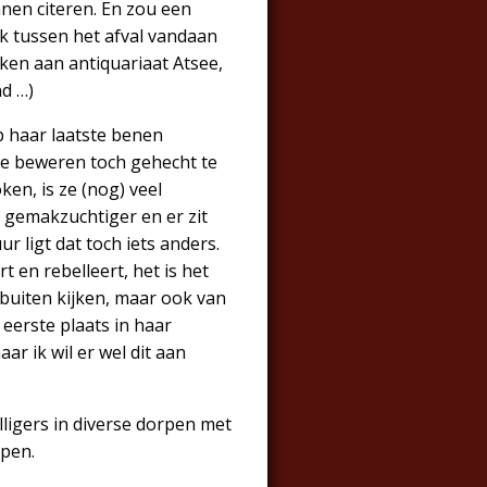
nnen citeren. En zou een
ek tussen het afval vandaan
nken aan antiquariaat Atsee,
nd …)
 haar laatste benen
ie beweren toch gehecht te
ken, is ze (nog) veel
s gemakzuchtiger en er zit
r ligt dat toch iets anders.
t en rebelleert, het is het
 buiten kijken, maar ook van
 eerste plaats in haar
ar ik wil er wel dit aan
lligers in diverse dorpen met
open.