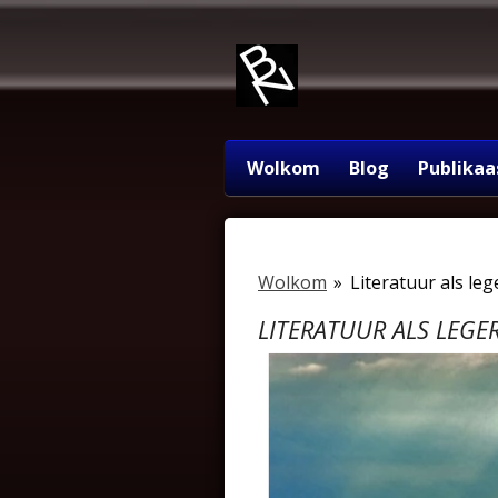
Ga
direct
naar
de
hoofdinhoud
Wolkom
Blog
Publikaa
Wolkom
»
Literatuur als le
LITERATUUR ALS LEGE