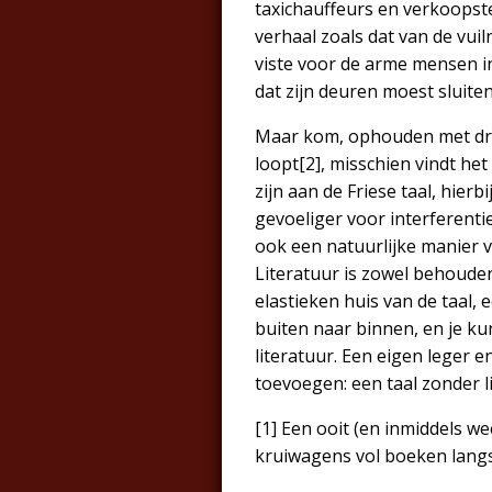
taxichauffeurs en verkoopste
verhaal zoals dat van de vui
viste voor de arme mensen in
dat zijn deuren moest sluiten,
Maar kom, ophouden met drom
loopt[2], misschien vindt h
zijn aan de Friese taal, hier
gevoeliger voor interferentie
ook een natuurlijke manier v
Literatuur is zowel behoudend
elastieken huis van de taal,
buiten naar binnen, en je kun
literatuur. Een eigen leger e
toevoegen: een taal zonder li
[1] Een ooit (en inmiddels we
kruiwagens vol boeken langs