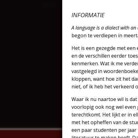
INFORMATIE
A language is a dialect with a
begon te verdiepen in meerta
Het is een gezegde met een e
en de verschillen eerder toe
kenmerken. Wat ik me verder
vastgelegd in woordenboeken 
kloppen, want hoe zit het da
niet, of ik heb het verkeerd o
Waar ik nu naartoe wil is da
voorlopig ook nog wel even g
terechtkomt. Het lijkt er in
met het opheffen van de stud
een paar studenten per jaar 
literatuur te maken heeft. D