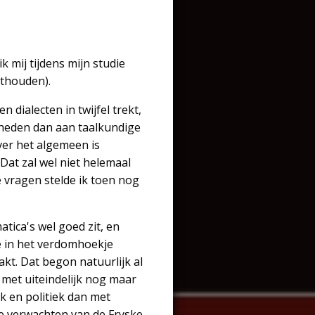
k mij tijdens mijn studie
nthouden).
dialecten in twijfel trekt,
igheden dan aan taalkundige
ver het algemeen is
Dat zal wel niet helemaal
e vragen stelde ik toen nog
tica's wel goed zit, en
je in het verdomhoekje
akt. Dat begon natuurlijk al
 met uiteindelijk nog maar
k en politiek dan met
 te verwachten van de Fryske