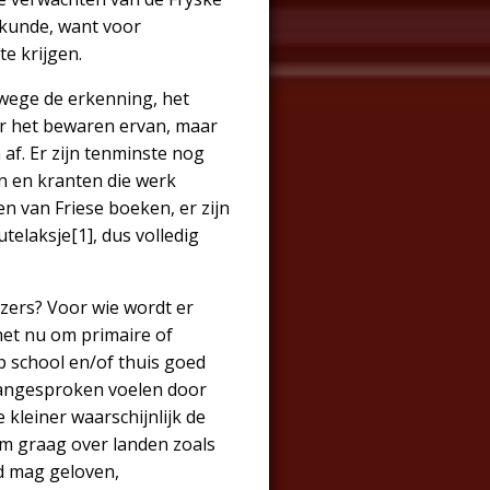
lkunde, want voor
te krijgen.
nwege de erkenning, het
oor het bewaren ervan, maar
 af. Er zijn tenminste nog
ten en kranten die werk
en van Friese boeken, er zijn
elaksje[1], dus volledig
ezers? Voor wie wordt er
 het nu om primaire of
p school en/of thuis goed
 aangesproken voelen door
kleiner waarschijnlijk de
om graag over landen zoals
d mag geloven,