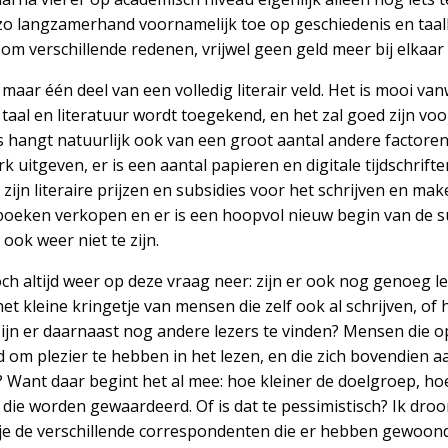
 zo langzamerhand voornamelijk toe op geschiedenis en taa
om verschillende redenen, vrijwel geen geld meer bij elkaar 
aar één deel van een volledig literair veld. Het is mooi va
taal en literatuur wordt toegekend, en het zal goed zijn v
is hangt natuurlijk ook van een groot aantal andere factoren
erk uitgeven, er is een aantal papieren en digitale tijdschrif
zijn literaire prijzen en subsidies voor het schrijven en mak
oeken verkopen en er is een hoopvol nieuw begin van de sut
ook weer niet te zijn.
och altijd weer op deze vraag neer: zijn er ook nog genoeg l
het kleine kringetje van mensen die zelf ook al schrijven, of
zijn er daarnaast nog andere lezers te vinden? Mensen die o
 om plezier te hebben in het lezen, en die zich bovendien
Want daar begint het al mee: hoe kleiner de doelgroep, hoe 
die worden gewaardeerd. Of is dat te pessimistisch? Ik dro
 je de verschillende correspondenten die er hebben gewoon