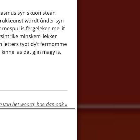
 Erasmus syn skuon stean
ekdrukkeunst wurdt ûnder syn
rnespul is fergeleken mei it
ksintrike minsken’: lekker
erm letters typt dy’t fermomme
kinne: as dat gjin magy is,
e van het woord, hoe dan ook
»