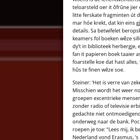
teloarsteld oer it ôfrûne jie
litte ferskate fragminten út 
mar hóe krekt, dat kin eins gj
details. Sa betwifelet berop
keamers fol boeken wêze sill
dy’t in biblioteek herbergje,
fan it papieren boek taaier a
foarstelle koe dat hast alles,
hûs te finen wêze soe.
Steiner: ‘Het is verre van z
Misschien wordt het weer no
groepen excentrieke mensen 
zonder radio of televisie erb
gedachte niet ontmoedigend.
onderweg naar de bank. Pocke
roepen je toe: “Lees mij, ik 
Nederland vond Erasmus, ’s av