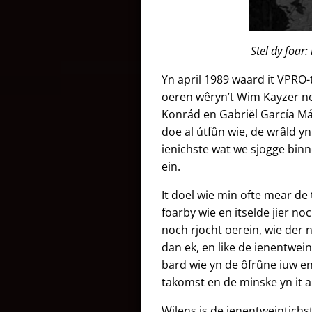
Stel dy foar:
Yn april 1989 waard it VPR
oeren wêryn’t Wim Kayzer ne
Konrád en Gabriël García Má
doe al útfûn wie, de wrâld y
ienichste wat we sjogge bin
ein.
It doel wie min ofte mear de 
foarby wie en itselde jier no
noch rjocht oerein, wie der 
dan ek, en like de ienentwein
bard wie yn de ôfrûne iuw en 
takomst en de minske yn it 
Wilens is de ienentweintichste