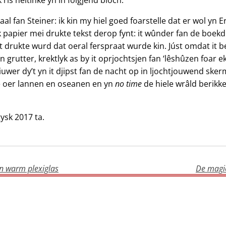
aal fan Steiner: ik kin my hiel goed foarstelle dat er wol yn
stik papier mei drukte tekst derop fynt: it wûnder fan de bo
t drukte wurd dat oeral ferspraat wurde kin. Júst omdat it be
n grutter, krektlyk as by it oprjochtsjen fan ‘lêshûzen foar e
skriuwer dy’t yn it djipst fan de nacht op in ljochtjouwend sk
gje oer lannen en oseanen en yn
no time
de hiele wrâld berikke 
gysk 2017 ta.
van warm plexiglas
De magi