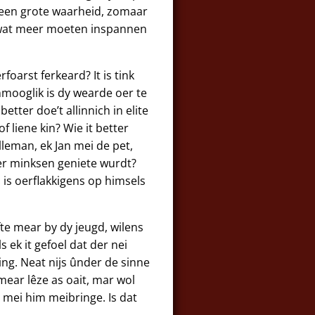
 een grote waarheid, zomaar
ns wat meer moeten inspannen
rfoarst ferkeard? It is tink
nmooglik is dy wearde oer te
etter doe’t allinnich in elite
 liene kin? Wie it better
alleman, ek Jan mei de pet,
der minksen geniete wurdt?
 is oerflakkigens op himsels
ofte mear by dy jeugd, wilens
 ek it gefoel dat der nei
ing. Neat nijs ûnder de sinne
 mear lêze as oait, mar wol
d mei him meibringe. Is dat