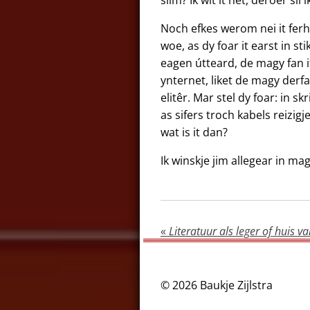
Noch efkes werom nei it ferh
woe, as dy foar it earst in 
eagen útteard, de magy fan i
ynternet, liket de magy derfa
elitêr. Mar stel dy foar: in 
as sifers troch kabels reizi
wat is it dan?
Ik winskje jim allegear in ma
«
Literatuur als leger of huis 
© 2026 Baukje Zijlstra