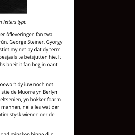
 letters typt.
er ôfleveringen fan twa
rún, George Steiner, György
tiet my net by dat dy term
esjaals te betsjutten hie. It
s boeit it fan begjin oant
hoewol’t dy iuw noch net
89 stie de Muorre yn Berlyn
 eltsenien, yn hokker foarm
r mannen, nei alles wat der
optimistysk wienen oer de
n soad minsken binne djip