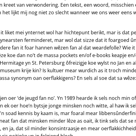
n kreet van verwondering. Een tekst, een woord, misschien
En het lijkt mij nog niet zo slecht wanneer we ons weer ee
t it liket mei ynternet wol har hichtepunt berikt, mar is dat pe
ynearsten ferminderet, mar wol dat sizze dat it foargoed û
dere fan it foar hannen wêzen fan al dat weardefolle? Wie it b
ze koe dan no’t de massa pockets en/of e-books keapje en/of
De Hermitage yn St. Petersburg ôfreizigje koe wylst no Jan en 
 museum krije kin? Is kultuer mear wurdich as it troch min
massa synonym oan oerflakkigens? En sels al soe dat sa wêze:
terjen oer ‘de jeugd fan no’. Yn 1989 hearde ik sels noch min 
 ek oer hoe’n bytsje jonge minsken noch witte, al haw ik sels
a'n soad kennis by kaam is, mar foaral mear libbensûnderfin
 neat fan dat minsken minder lêze as oait, ik tink sels dat se
, en ja, dat sil minder konsintraasje en mear oerflakkichhei
ik ris neitinke yn in folgjend bloch.