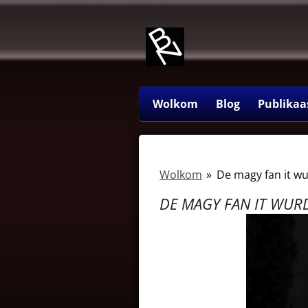
Ga
direct
naar
de
hoofdinhoud
Wolkom
Blog
Publikaa
Wolkom
»
De magy fan it wu
DE MAGY FAN IT WUR