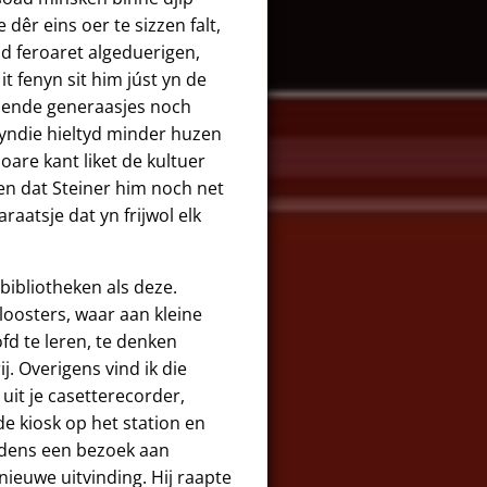
dêr eins oer te sizzen falt,
ld feroaret algeduerigen,
it fenyn sit him júst yn de
mmende generaasjes noch
e yndie hieltyd minder huzen
oare kant liket de kultuer
ken dat Steiner him noch net
raatsje dat yn frijwol elk
bibliotheken als deze.
loosters, waar aan kleine
d te leren, te denken
j. Overigens vind ik die
uit je casetterecorder,
e kiosk op het station en
Tijdens een bezoek aan
nieuwe uitvinding. Hij raapte