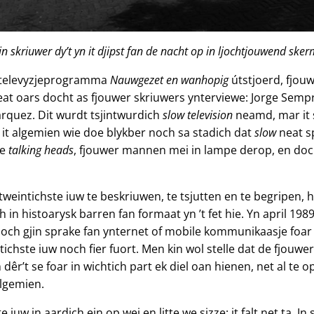
 in skriuwer dy’t yn it djipst fan de nacht op in ljochtjouwend skerm
O-televyzjeprogramma
Nauwgezet en wanhopig
útstjoerd, fjouw
at oars docht as fjouwer skriuwers ynterviewe: Jorge Semp
rquez. Dit wurdt tsjintwurdich
slow television
neamd, mar it s
n it algemien wie doe blykber noch sa stadich dat
slow
neat sp
ne
talking heads
, fjouwer mannen mei in lampe derop, en doch
tweintichste iuw te beskriuwen, te tsjutten en te begripen, 
ch in histoarysk barren fan formaat yn ’t fet hie. Yn april 19
noch gjin sprake fan ynternet of mobile kommunikaasje foar
tichste iuw noch fier fuort. Men kin wol stelle dat de fjouwe
dêr’t se foar in wichtich part ek diel oan hienen, net al te 
algemien.
 iuw in aardich ein op wei en litte we sizze: it falt net ta. I