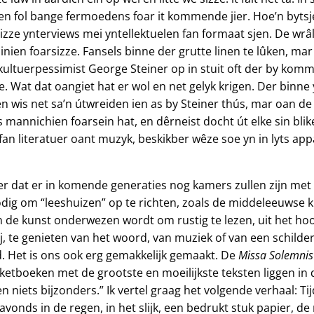
r en fol bange fermoedens foar it kommende jier. Hoe’n bytsje 
dizze ynterviews mei yntellektuelen fan formaat sjen. De wrâ
inien foarsizze. Fansels binne der grutte linen te lûken, mar 
skultuerpessimist George Steiner op in stuit oft der by ko
e. Wat dat oangiet hat er wol en net gelyk krigen. Der binn
 en wis net sa’n útwreiden ien as by Steiner thús, mar oan de 
s mannichien foarsein hat, en dêrneist docht út elke sin bli
 fan literatuer oant muzyk, beskikber wêze soe yn in lyts appa
eker dat er in komende generaties nog kamers zullen zijn met 
dig om “leeshuizen” op te richten, zoals de middeleeuwse k
de kunst onderwezen wordt om rustig te lezen, uit het hoof
ij, te genieten van het woord, van muziek of van een schilderi
 Het is ons ook erg gemakkelijk gemaakt. De
Missa Solemnis
tboeken met de grootste en moeilijkste teksten liggen in d
ben niets bijzonders.” Ik vertel graag het volgende verhaal: 
onds in de regen, in het slijk, een bedrukt stuk papier, de 