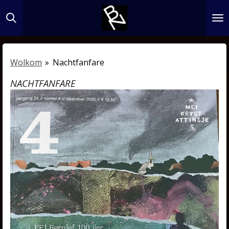
Ga
direct
naar
de
Wolkom
»
Nachtfanfare
hoofdinhoud
NACHTFANFARE