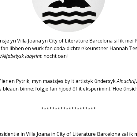
insje yn Villa Joana yn City of Literature Barcelona sil ik mei
 fan libben en wurk fan dada-dichter/keunstner Hannah Te
r/Alfabetysk labyrint
: nocht oan!
Pier en Pytrik, myn maatsjes by it artistyk ûndersyk
Als schrij
 bleaun binne: folgje fan hjoed ôf it eksperimint ‘Hoe ûnsic
********************
esidentie in Villa Joana in City of Literature Barcelona zal i