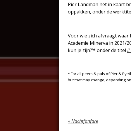
Pier Landman het in kaart 
oppakken, onder de werktit
Voor wie zich afvraagt waar P
Academie Minerva in 2021/20
kun je zijn?’* onder de titel
I
* For all peers & pals of Pier & Pytr
but that may change, depending on 
«
Nachtfanfare