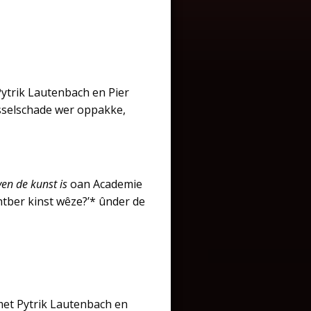
 Pytrik Lautenbach en Pier
sselschade wer oppakke,
ven de kunst is
oan Academie
htber kinst wêze?’* ûnder de
k met Pytrik Lautenbach en