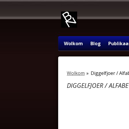
Ga
direct
naar
de
hoofdinhoud
Wolkom
Blog
Publikaa
Wolkom
»
Diggelfjoer / Alfa
DIGGELFJOER / ALFABE