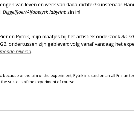
brengen van leven en werk van dada-dichter/kunstenaar Ha
el
Diggelfjoer/Alfabetysk labyrint
: zin in!
ier en Pytrik, mijn maatjes bij het artistiek onderzoek
Als sc
22, ondertussen zijn gebleven: volg vanaf vandaag het exp
l mondo reverso
.
ik: because of the aim of the experiment, Pytrik insisted on an all-Frisian te
the success of the experiment of course.