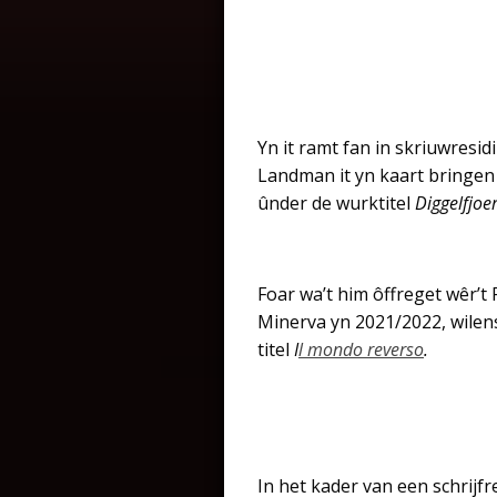
Yn it ramt fan in skriuwresid
Landman it yn kaart bringen
ûnder de wurktitel
Diggelfjoe
Foar wa’t him ôffreget wêr’t 
Minerva yn 2021/2022, wilens
titel
I
l mondo reverso
.
In het kader van een schrijfr