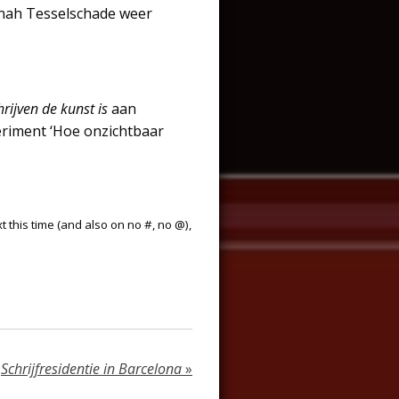
nnah Tesselschade weer
hrijven de kunst is
aan
eriment ‘Hoe onzichtbaar
xt this time (and also on no #, no @),
Schrijfresidentie in Barcelona
»