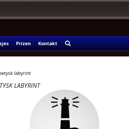
sjes
Prizen
Kontakt
betysk labyrint
TYSK LABYRINT