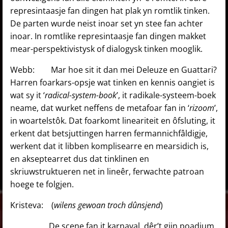
represintaasje fan dingen hat plak yn romtlik tinken.
De parten wurde neist inoar set yn stee fan achter
inoar. In romtlike represintaasje fan dingen makket
mear-perspektivistysk of dialogysk tinken mooglik.
Webb: Mar hoe sit it dan mei Deleuze en Guattari?
Harren foarkars-opsje wat tinken en kennis oangiet is
wat sy it ‘
radical-system-book
’, it radikale-systeem-boek
neame, dat wurket neffens de metafoar fan in ‘
rizoom
’,
in woartelstôk. Dat foarkomt lineariteit en ôfsluting, it
erkent dat betsjuttingen harren fermannichfâldigje,
werkent dat it libben komplisearre en mearsidich is,
en akseptearret dus dat tinklinen en
skriuwstruktueren net in lineêr, ferwachte patroan
hoege te folgjen.
Kristeva: (
wilens gewoan troch dûnsjend
)
De scene fan it karnaval, dêr’t gjin poadium