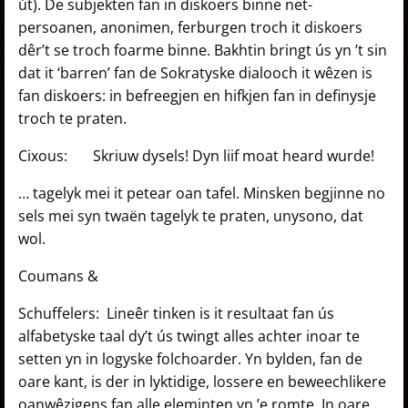
út). De subjekten fan in diskoers binne net-
persoanen, anonimen, ferburgen troch it
diskoers
dêr’t se troch foarme binne. Bakhtin bringt ús yn ’t sin
dat it ‘barren’ fan de Sokratyske dialooch it wêzen is
fan diskoers: in befreegjen en hifkjen fan in definysje
troch te praten.
Cixous: Skriuw dysels! Dyn liif moat heard wurde!
… tagelyk mei it petear oan tafel. Minsken begjinne no
sels mei syn twaën tagelyk te praten, unysono, dat
wol.
Coumans &
Schuffelers:
Lineêr tinken is it resultaat fan ús
alfabetyske taal dy’t ús twingt alles achter inoar te
setten yn in logyske folchoarder. Yn bylden, fan de
oare kant, is der in lyktidige, lossere en beweechlikere
oanwêzigens fan alle eleminten yn ’e romte. In oare