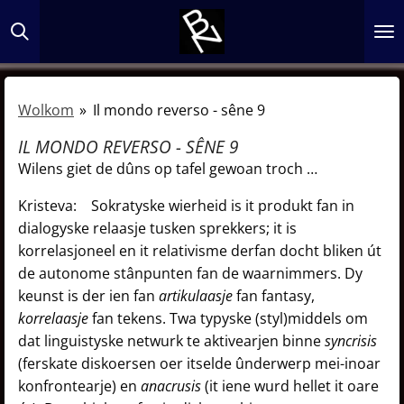
Ga
direct
naar
de
Wolkom
»
Il mondo reverso - sêne 9
hoofdinhoud
IL MONDO REVERSO - SÊNE 9
Wilens giet de dûns op tafel gewoan troch …
Kristeva: Sokratyske wierheid is it produkt fan in
dialogyske relaasje tusken sprekkers; it is
korrelasjoneel en it relativisme derfan docht bliken út
de autonome stânpunten fan de waarnimmers. Dy
keunst is der ien fan
artikulaasje
fan fantasy,
korrelaasje
fan tekens. Twa typyske (styl)middels om
dat linguistyske netwurk te aktivearjen binne
syncrisis
(ferskate diskoersen oer itselde ûnderwerp mei-inoar
konfrontearje) en
anacrusis
(it iene wurd hellet it oare