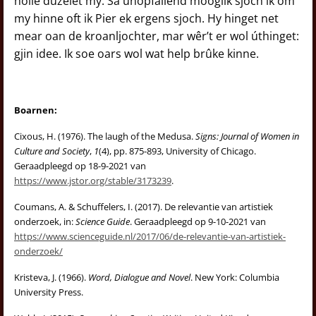
holle dûzelet my. Sa ûnopfallend mooglik sjoch ik om
my hinne oft ik Pier ek ergens sjoch. Hy hinget net
mear oan de kroanljochter, mar wêr’t er wol úthinget:
gjin idee. Ik soe oars wol wat help brûke kinne.
Boarnen:
Cixous, H. (1976). The laugh of the Medusa.
Signs: Journal of Women in
Culture and Society
,
1
(4), pp. 875-893, University of Chicago.
Geraadpleegd op 18-9-2021 van
https://www.jstor.org/stable/3173239
.
Coumans, A. & Schuffelers, I. (2017). De relevantie van artistiek
onderzoek, in:
Science Guide
. Geraadpleegd op 9-10-2021 van
https://www.scienceguide.nl/2017/06/de-relevantie-van-artistiek-
onderzoek/
Kristeva, J. (1966).
Word, Dialogue and Novel
. New York: Columbia
University Press.