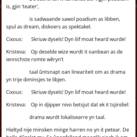
is, gjin ‘teater’,
is sadwaande sawol poadium as libben,
spul as dream, diskoers as spektakel.
Cixous: Skriuw dysels! Dyn liif moat heard wurde!
Kristeva: Op deselde wize wurdt it oanbean as de
iennichste romte wêryn’t
taal ûntsnapt oan lineariteit om as drama
yn trije diminsjes te libjen.
Cixous: Skriuw dysels! Dyn liif moat heard wurde!
Kristeva: Op in djipper nivo betsjut dat ek it tsjindiel:
drama wurdt lokalisearre yn taal.
Hieltyd nije minsken minge harren no yn it petear. De